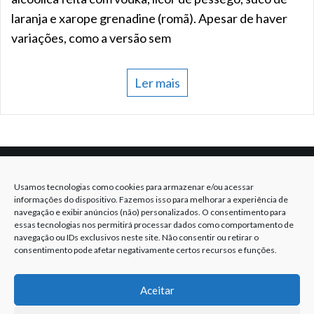
laranja e xarope grenadine (romã). Apesar de haver
variações, como a versão sem
Ler mais
Floripa Bartenders
Usamos tecnologias como cookies para armazenar e/ou acessar
informações do dispositivo. Fazemos isso para melhorar a experiência de
Copyright © 2014 - 2026 Todos os direitos
navegação e exibir anúncios (não) personalizados. O consentimento para
essas tecnologias nos permitirá processar dados como comportamento de
reservados.
navegação ou IDs exclusivos neste site. Não consentir ou retirar o
consentimento pode afetar negativamente certos recursos e funções.
Política de privacidade
Página de contato
Aceitar